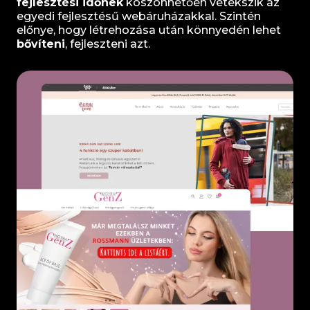
fejlesztési időnek
köszönhetően vetekszik az
egyedi fejlesztésű webáruházakkal. Szintén
előnye, hogy létrehozása után könnyedén lehet
bővíteni
, fejleszteni azt.