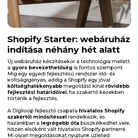
Shopify Starter: webáruház
indítása néhány hét alatt
Új webáruház készítésekor a technológia mellett
a
gyors bevezethetőség
is fontos szempont.
Míg egy egyedi fejlesztésű rendszer idő- és
költségigényes, addig a Shopify egy jóval
költséghatékonyabb
megoldást kínál
rövidebb
fejlesztési határidővel
, ha szakértő kezekben
történik a fejlesztés.
A Digiloop fejlesztő csapata
hivatalos Shopify
szakértői minősítéssel
rendelkezik, és
hazánkban a
legrégebb óta
büszkélkedhet vele,
hiszen elsőként vált hivatalos Shopify partnerré.
Mi olyan megoldásokat nyújtunk üzleted