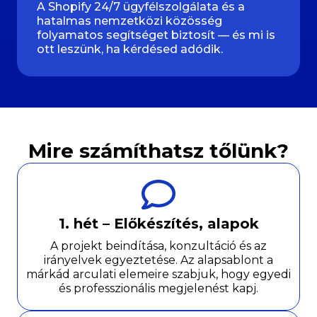
A Shopify 24/7 ügyfélszolgálata és a
hatalmas nemzetközi közösség
folyamatos segítséget biztosít — és mi is
ott leszünk, ha kérdésed adódik.
Mire számíthatsz tőlünk?
1. hét – Előkészítés, alapok
A projekt beindítása, konzultáció és az
irányelvek egyeztetése. Az alapsablont a
márkád arculati elemeire szabjuk, hogy egyedi
és professzionális megjelenést kapj.