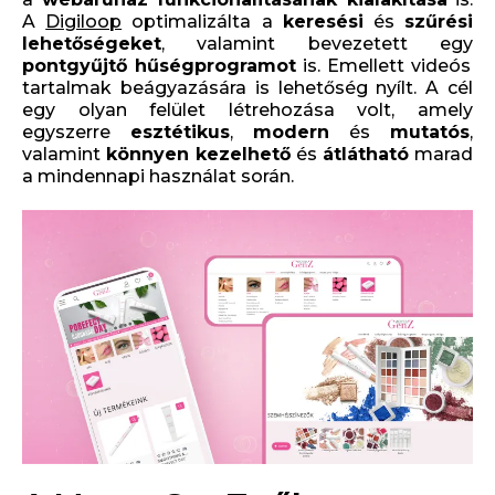
A
Digiloop
optimalizálta a
keresési
és
szűrési
lehetőségeket
, valamint bevezetett egy
pontgyűjtő hűségprogramot
is. Emellett videós
tartalmak beágyazására is lehetőség nyílt. A cél
egy olyan felület létrehozása volt, amely
egyszerre
esztétikus
,
modern
és
mutatós
,
valamint
könnyen kezelhető
és
átlátható
marad
a mindennapi használat során.