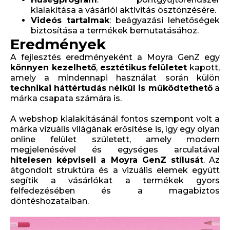
kialakítása a vásárlói aktivitás ösztönzésére.
Videós tartalmak
: beágyazási lehetőségek
biztosítása a termékek bemutatásához.
Eredmények
A fejlesztés eredményeként a Moyra GenZ egy
könnyen kezelhető
,
esztétikus
felületet
kapott,
amely a mindennapi használat során külön
technikai háttértudás
n
élkül is működtethető
a
márka csapata számára is.
A webshop kialakításánál fontos szempont volt a
márka vizuális világának erősítése is, így egy olyan
online felület született, amely modern
megjelenésével és egységes arculatával
hitelesen képviseli a Moyra GenZ stílusát
. Az
átgondolt struktúra és a vizuális elemek együtt
segítik a vásárlókat a termékek gyors
felfedezésében és a magabiztos
döntéshozatalban.