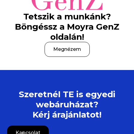
Tetszik a munkánk?
Böngéssz a Moyra GenZ
oldalán!
Megnézem
Szeretnél TE is egyedi
webáruházat?
Kérj árajánlatot!
Kapcsolat