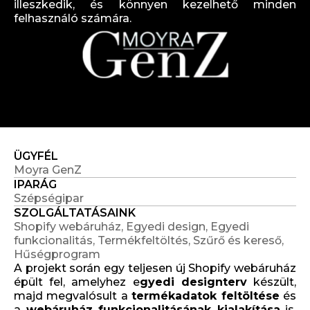
illeszkedik, és könnyen kezelhető minden
felhasználó számára.
ÜGYFÉL
Moyra GenZ
IPARÁG
Szépségipar
SZOLGÁLTATÁSAINK
Shopify webáruház, Egyedi design, Egyedi
funkcionalitás, Termékfeltöltés, Szűrő és kereső,
Hűségprogram
A projekt során egy teljesen új Shopify webáruház
épült fel, amelyhez e
gyedi designterv
készült,
majd megvalósult a
termékadatok feltöltése
és
a
webáruház funkcionalitásának kialakítása
is.