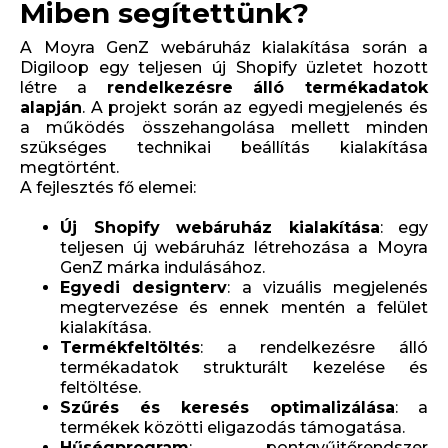
Miben segítettünk?
A Moyra GenZ webáruház kialakítása során a
Digiloop egy teljesen új Shopify üzletet hozott
létre a
rendelkezésre álló termékadatok
alapján
. A projekt során az egyedi megjelenés és
a működés összehangolása mellett minden
szükséges technikai beállítás kialakítása
megtörtént.
A fejlesztés fő elemei:
Új Shopify webáruház kialakítása
: egy
teljesen új webáruház létrehozása a Moyra
GenZ márka indulásához.
Egyedi designterv
: a vizuális megjelenés
megtervezése és ennek mentén a felület
kialakítása.
Termékfeltöltés
: a rendelkezésre álló
termékadatok strukturált kezelése és
feltöltése.
Szűrés és keresés optimalizálása
: a
termékek közötti eligazodás támogatása.
Hűségprogram
: pontgyűjtőrendszer