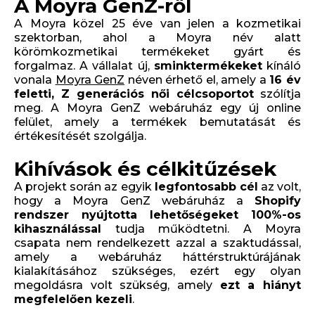
A Moyra GenZ-ről
A Moyra közel 25 éve van jelen a kozmetikai
szektorban, ahol a Moyra név alatt
körömkozmetikai termékeket gyárt és
forgalmaz. A vállalat új,
sminktermékeket
kínáló
vonala
Moyra GenZ
néven érhető el, amely a
16 év
feletti, Z generációs női célcsoportot
szólítja
meg. A Moyra GenZ webáruház egy új online
felület, amely a termékek bemutatását és
értékesítését szolgálja.
Kihívások és célkitűzések
A projekt során az egyik
legfontosabb cél
az volt,
hogy a Moyra GenZ webáruház a
Shopify
rendszer nyújtotta lehetőségeket 100%-os
kihasználással
tudja működtetni. A Moyra
csapata nem rendelkezett azzal a szaktudással,
amely a webáruház háttérstruktúrájának
kialakításához szükséges, ezért egy olyan
megoldásra volt szükség, amely
ezt a hiányt
megfelelően kezeli
.