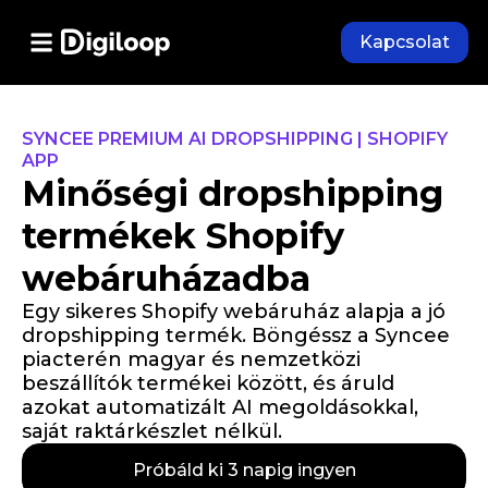
Kapcsolat
SYNCEE PREMIUM AI DROPSHIPPING | SHOPIFY
APP
Minőségi dropshipping
termékek Shopify
webáruházadba
Egy sikeres Shopify webáruház alapja a jó
dropshipping termék. Böngéssz a Syncee
piacterén magyar és nemzetközi
beszállítók termékei között, és áruld
azokat automatizált AI megoldásokkal,
saját raktárkészlet nélkül.
Próbáld ki 3 napig ingyen