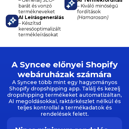
– Generálj SEO-
AI Termékfordítás
barát és vonzó
– Kiváló minőségű
termékneveket
fordítások
AI Leírásgenerálás
(Hamarosan)
– Készítsd
keresőoptimalizált
termékleírásokat
A Syncee előnyei Shopify
webáruházak számára
A Syncee több mint egy hagyományos
Shopify dropshipping app. Találj és kezelj
dropshipping termékeket automatizáltan,
AI megoldásokkal, raktárkészlet nélkül és
teljes kontrollal a termékadatok és
rendelések felett.