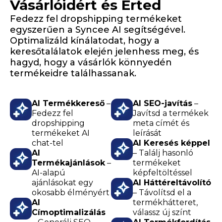
Vásárlóidért és Érted
Fedezz fel dropshipping termékeket
egyszerűen a Syncee AI segítségével.
Optimalizáld kínálatodat, hogy a
keresőtalálatok elején jelenhess meg, és
hagyd, hogy a vásárlók könnyedén
termékeidre találhassanak.
AI Termékkereső
–
AI SEO-javítás
–
Fedezz fel
Javítsd a termékek
dropshipping
meta címét és
termékeket AI
leírását
chat-tel
AI Keresés képpel
AI
– Találj hasonló
Termékajánlások
–
termékeket
AI-alapú
képfeltöltéssel
ajánlásokat egy
AI Háttéreltávolító
okosabb élményért
– Távolítsd el a
AI
termékhátteret,
Címoptimalizálás
válassz új színt