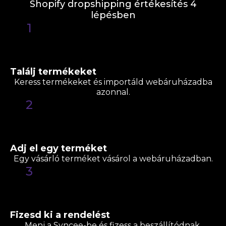
Shopify dropshipping értékesítés 4
lépésben
1
Találj termékeket
Keress termékeket és importáld webáruházadba
azonnal.
2
Adj el egy terméket
Egy vásárló terméket vásárol a webáruházadban.
3
Fizesd ki a rendelést
Menj a Syncee-be és fizess a beszállítódnak.