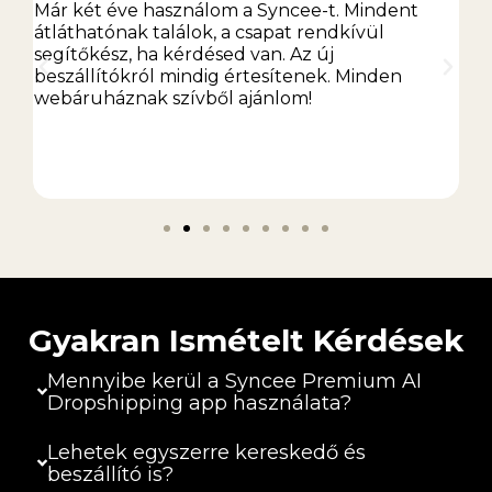
a
Már két éve használom a Syncee-t. Mindent
Sz
átláthatónak találok, a csapat rendkívül
ha
segítőkész, ha kérdésed van. Az új
ké
k
beszállítókról mindig értesítenek. Minden
ba
webáruháznak szívből ajánlom!
Gyakran Ismételt Kérdések
Mennyibe kerül a Syncee Premium AI
Dropshipping app használata?
Lehetek egyszerre kereskedő és
beszállító is?