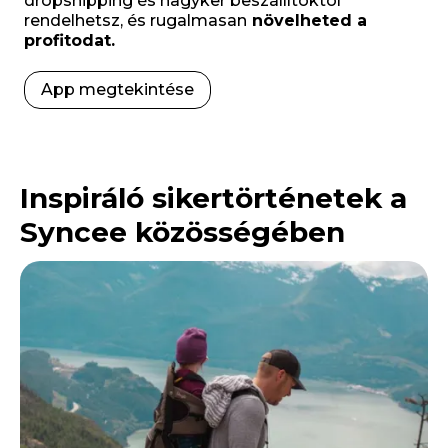
dropshipping és nagyker beszállítóktól
rendelhetsz, és rugalmasan
növelheted a
profitodat.
App megtekintése
Inspiráló sikertörténetek a
Syncee közösségében