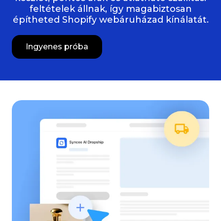
feltételek állnak, így magabiztosan
építheted Shopify webáruházad kínálatát.
Ingyenes próba