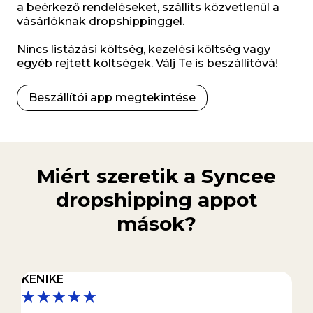
a beérkező rendeléseket, szállíts közvetlenül a
vásárlóknak dropshippinggel.
Nincs listázási költség, kezelési költség vagy
egyéb rejtett költségek. Válj Te is beszállítóvá!
Beszállítói app megtekintése
Miért szeretik a Syncee
dropshipping appot
mások?
KENIKE
S
★
★
★
★
★
★