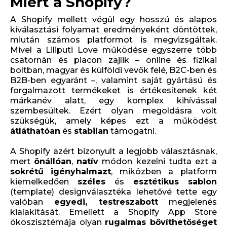
Miért a Shopify?
A Shopify mellett végül egy hosszú és alapos
kiválasztási folyamat eredményeként döntöttek,
miután számos platformot is megvizsgáltak.
Mivel a Liliputi Love működése egyszerre több
csatornán és piacon zajlik – online és fizikai
boltban, magyar és külföldi vevők felé, B2C-ben és
B2B-ben egyaránt –, valamint saját gyártású és
forgalmazott termékeket is értékesítenek két
márkanév alatt, egy komplex kihívással
szembesültek. Ezért olyan megoldásra volt
szükségük, amely képes ezt a működést
átláthatóan
és
stabilan
támogatni.
A Shopify azért bizonyult a legjobb választásnak,
mert
önállóan
,
natív
módon kezelni tudta ezt a
sokrétű
igényhalmazt
, miközben a platform
kiemelkedően
széles
és
esztétikus sablon
(template) designválasztéka lehetővé tette egy
valóban
egyedi, testreszabott
megjelenés
kialakítását. Emellett a Shopify App Store
ökoszisztémája olyan
rugalmas bővíthetőséget