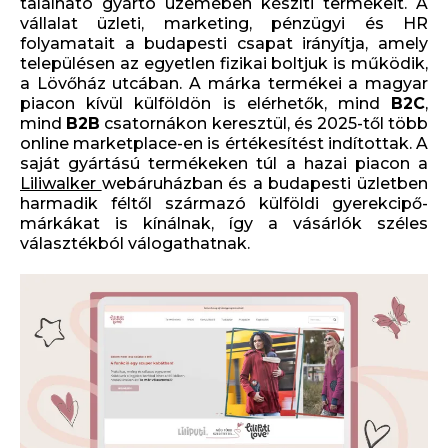
található gyártó üzemében készíti termékeit. A
vállalat üzleti, marketing, pénzügyi és HR
folyamatait a budapesti csapat irányítja, amely
településen az egyetlen fizikai boltjuk is működik,
a Lövőház utcában. A márka termékei a magyar
piacon kívül külföldön is elérhetők, mind
B2C
,
mind
B2B
csatornákon keresztül, és 2025-től több
online marketplace-en is értékesítést indítottak. A
saját gyártású termékeken túl a hazai piacon a
Liliwalker
webáruházban és a budapesti üzletben
harmadik féltől származó külföldi gyerekcipő-
márkákat is kínálnak, így a vásárlók széles
választékból válogathatnak.