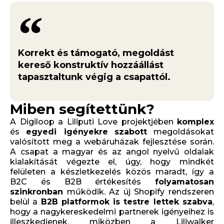
Korrekt és támogató, megoldást
kereső konstruktív hozzáállást
tapasztaltunk végig a csapattól.
Miben segítettünk?
A Digiloop a Liliputi Love projektjében
komplex
és
egyedi igényekre
szabott
megoldásokat
valósított meg a webáruházak fejlesztése során.
A csapat a magyar és az angol nyelvű oldalak
kialakítását végezte el, úgy, hogy mindkét
felületen a készletkezelés közös maradt, így a
B2C és B2B értékesítés
folyamatosan
szinkronban
működik. Az új Shopify rendszeren
belül a
B2B platformok is testre lettek szabva
,
hogy a nagykereskedelmi partnerek igényeihez is
illeszkedjenek, miközben a Liliwalker