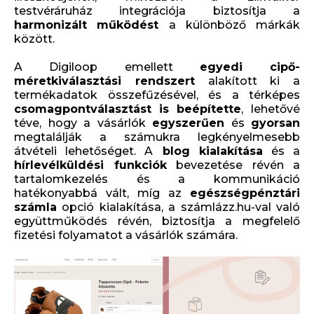
testvéráruház integrációja biztosítja a
harmonizált
működést
a különböző márkák
között.
A Digiloop emellett
egyedi cipő-
méretkiválasztási rendszert
alakított ki a
termékadatok összefűzésével, és a térképes
csomagpontválasztást
is
beépítette
, lehetővé
téve, hogy a vásárlók
egyszerűen
és
gyorsan
megtalálják a számukra legkényelmesebb
átvételi lehetőséget. A
blog kialakítása
és a
hírlevélküldési funkciók
bevezetése révén a
tartalomkezelés és a kommunikáció
hatékonyabbá vált, míg az
egészségpénztári
számla
opció kialakítása, a számlázz.hu-val való
együttműködés révén, biztosítja a megfelelő
fizetési folyamatot a vásárlók számára.