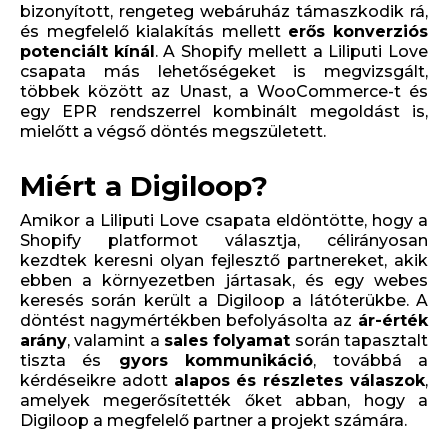
bizonyított, rengeteg webáruház támaszkodik rá,
és megfelelő kialakítás mellett
erős
konverziós
potenciált
kínál
. A Shopify mellett a Liliputi Love
csapata más lehetőségeket is megvizsgált,
többek között az Unast, a WooCommerce-t és
egy EPR rendszerrel kombinált megoldást is,
mielőtt a végső döntés megszületett.
Miért a Digiloop?
Amikor a Liliputi Love csapata eldöntötte, hogy a
Shopify platformot választja, célirányosan
kezdtek keresni olyan fejlesztő partnereket, akik
ebben a környezetben jártasak, és egy webes
keresés során került a Digiloop a látóterükbe. A
döntést nagymértékben befolyásolta az
ár-érték
arány
, valamint a
sales folyamat
során tapasztalt
tiszta és
gyors kommunikáció
, továbbá a
kérdéseikre adott
alapos és részletes válaszok
,
amelyek megerősítették őket abban, hogy a
Digiloop a megfelelő partner a projekt számára.