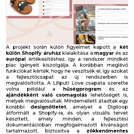
A projekt során külön figyelmet kapott a
két
külön Shopify áruház
kialakítása a
magyar
és az
európai
értékesítéshez, így a rendszer mindkét
piac igényeit kiszolgálja. A korábban meglévő
funkciókat kérték, hogy ne veszítsék el, így azokat
a fejlesztőcsapat az új rendszerben is
megvalósította. A Liliputi Love csapata szerette
volna például a
hűségprogram
és az
ajándékként
való
csomagolás
lehetőségét is,
melyek megvalósultak. Mindemellett átadtak egy
korábbi
designötletet
, amelyet a Digiloop
átformált a Shopify-ra, és olyan vizuális tervet
készített, amely minden, a fejlesztési
dokumentációban megfogalmazott kívánságot
tartalmazott, biztosítva a
zökkenőmentes