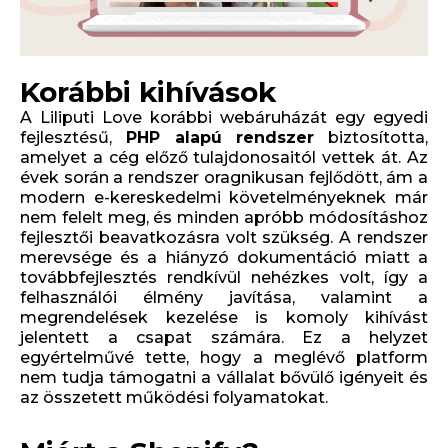
Korábbi kihívások
A Liliputi Love korábbi webáruházát egy egyedi
fejlesztésű,
PHP alapú rendszer
biztosította,
amelyet a cég előző tulajdonosaitól vettek át. Az
évek során a rendszer oragnikusan fejlődött, ám a
modern e-kereskedelmi követelményeknek már
nem felelt meg, és minden apróbb módosításhoz
fejlesztői beavatkozásra volt szükség. A rendszer
merevsége és a hiányzó dokumentáció miatt a
továbbfejlesztés rendkívül nehézkes volt, így a
felhasználói élmény javítása, valamint a
megrendelések kezelése is komoly kihívást
jelentett a csapat számára. Ez a helyzet
egyértelművé tette, hogy a meglévő platform
nem tudja támogatni a vállalat bővülő igényeit és
az összetett működési folyamatokat.