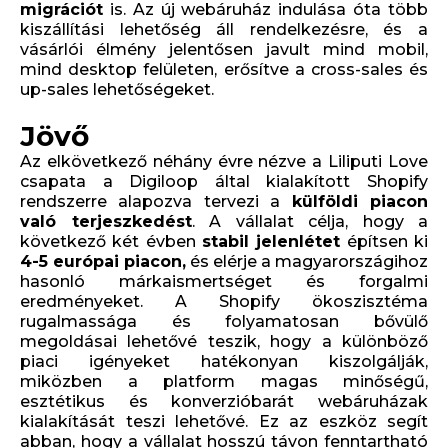
migrációt
is. Az új webáruház indulása óta több
kiszállítási lehetőség áll rendelkezésre, és a
vásárlói élmény jelentősen javult mind mobil,
mind desktop felületen, erősítve a cross-sales és
up-sales lehetőségeket.
Jövő
Az elkövetkező néhány évre nézve a Liliputi Love
csapata a Digiloop által kialakított Shopify
rendszerre alapozva tervezi a
külföldi piacon
való terjeszkedést
. A vállalat célja, hogy a
következő két évben
stabil jelenlétet
építsen ki
4-5 európai piacon,
és elérje a magyarországihoz
hasonló márkaismertséget és forgalmi
eredményeket. A Shopify ökoszisztéma
rugalmassága és folyamatosan bővülő
megoldásai lehetővé teszik, hogy a különböző
piaci igényeket hatékonyan kiszolgálják,
miközben a platform magas minőségű,
esztétikus és konverzióbarát webáruházak
kialakítását teszi lehetővé. Ez az eszköz segít
abban, hogy a vállalat hosszú távon fenntartható