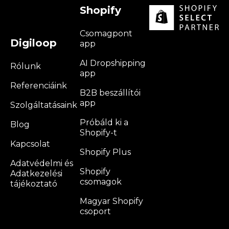
Shopify
Csomagpont
Digiloop
app
AI Dropshipping
Rólunk
app
Referenciáink
B2B beszállítói
app
Szolgáltatásaink
Próbáld ki a
Blog
Shopify-t
Kapcsolat
Shopify Plus
Adatvédelmi és
Shopify
Adatkezelési
csomagok
tájékoztató
Magyar Shopify
csoport