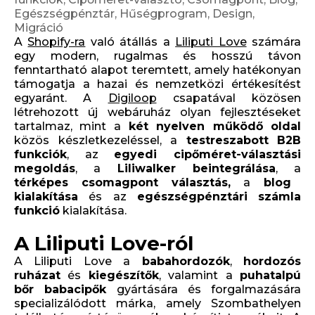
Egészségpénztár, Hűségprogram, Design,
Migráció
A
Shopify-ra
való átállás a
Liliputi Love
számára
egy modern, rugalmas és hosszú távon
fenntartható alapot teremtett, amely hatékonyan
támogatja a hazai és nemzetközi értékesítést
egyaránt. A
Digiloop
csapatával közösen
létrehozott új webáruház olyan fejlesztéseket
tartalmaz, mint a
két nyelven működő oldal
közös készletkezeléssel, a
testreszabott
B2B
funkciók
, az
egyedi cipőméret-választási
megoldás
, a
Liliwalker beintegrálása
, a
térképes csomagpont választás,
a
blog
kialakítása
és az
egészségpénztári
számla
funkció
kialakítása.
A Liliputi Love-ról
A Liliputi Love a
babahordozók
,
hordozós
ruházat
és
kiegészítők
, valamint a
puhatalpú
bőr babacipők
gyártására és forgalmazására
specializálódott márka, amely Szombathelyen