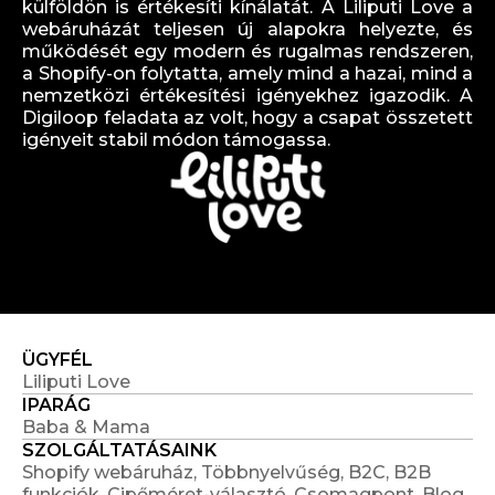
külföldön is értékesíti kínálatát. A Liliputi Love a
webáruházát teljesen új alapokra helyezte, és
működését egy modern és rugalmas rendszeren,
a Shopify-on folytatta, amely mind a hazai, mind a
nemzetközi értékesítési igényekhez igazodik. A
Digiloop feladata az volt, hogy a csapat összetett
igényeit stabil módon támogassa.
ÜGYFÉL
Liliputi Love
IPARÁG
Baba & Mama
SZOLGÁLTATÁSAINK
Shopify webáruház, Többnyelvűség, B2C, B2B
funkciók, Cipőméret-választó, Csomagpont, Blog,