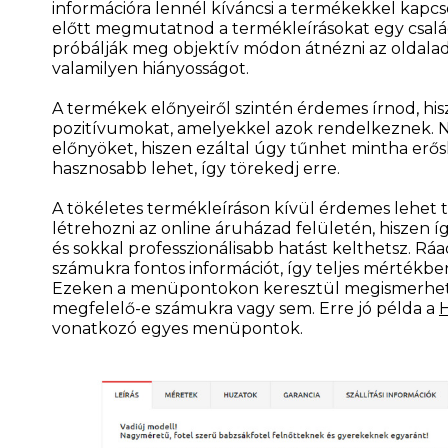
információra lennél kíváncsi a termékekkel kapcs
előtt megmutatnod a termékleírásokat egy csalá
próbálják meg objektív módon átnézni az oldala
valamilyen hiányosságot.
A termékek előnyeiről szintén érdemes írnod, hi
pozitívumokat, amelyekkel azok rendelkeznek.
előnyöket, hiszen ezáltal úgy tűnhet mintha erősk
hasznosabb lehet, így törekedj erre.
A tökéletes termékleíráson kívül érdemes lehet
létrehozni az online áruházad felületén, hiszen íg
és sokkal professzionálisabb hatást kelthetsz. Rá
számukra fontos információt, így teljes mértékbe
Ezeken a menüpontokon keresztül megismerhetik 
megfelelő-e számukra vagy sem. Erre jó példa a
vonatkozó egyes menüpontok.