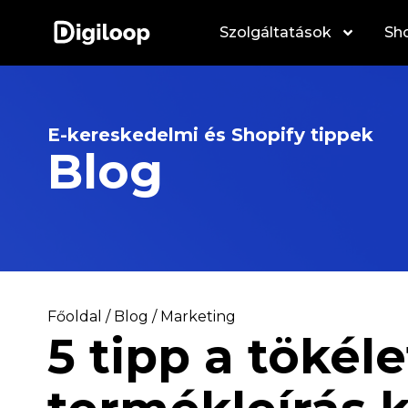
Szolgáltatások
Sho
E-kereskedelmi és Shopify tippek
Blog
Főoldal
/
Blog
/
Marketing
5 tipp a tökél