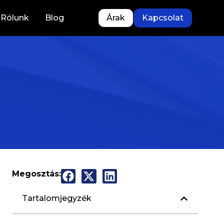
Rólunk
Blog
Árak
Kapcsolat
Megosztás:
Tartalomjegyzék