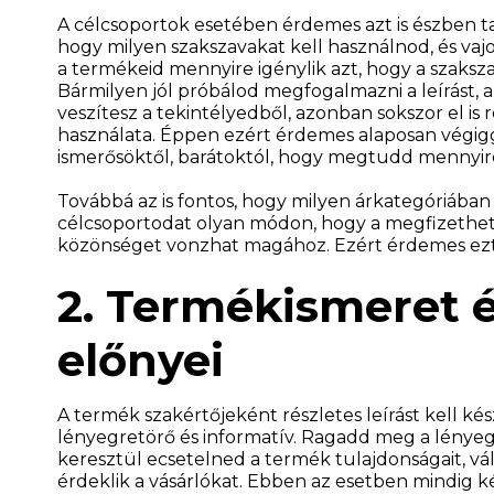
A célcsoportok esetében érdemes azt is észben ta
hogy milyen szakszavakat kell használnod, és vaj
a termékeid mennyire igénylik azt, hogy a szaksza
Bármilyen jól próbálod megfogalmazni a leírást, 
veszítesz a tekintélyedből, azonban sokszor el is
használata. Éppen ezért érdemes alaposan végigg
ismerősöktől, barátoktól, hogy megtudd mennyir
Továbbá az is fontos, hogy milyen árkategóriában 
célcsoportodat olyan módon, hogy a megfizethető
közönséget vonzhat magához. Ezért érdemes ezt 
2. Termékismeret 
előnyei
A termék szakértőjeként részletes leírást kell ké
lényegretörő és informatív. Ragadd meg a lényegi 
keresztül ecsetelned a termék tulajdonságait, vá
érdeklik a vásárlókat. Ebben az esetben mindig 