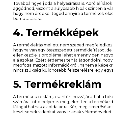
Továbbá figyelj oda a helyesírásra is. Apró elírá
aggódnod, viszont a súlyosabb hibák szintén a vá
hogy nem érdekel téged annyira a termékek ela
bemutatására.
4. Termékképek
A termékleírás mellett nem szabad megfeledkezni
hogyha van egy összeszedett termékleírásod, de 
ellenkezője is probléma lehet amennyiben nagyon
alá azokat. Ezért érdemes tehát átgondolni, hogy 
megfogalmazott információkról, hanem a képekről
nincs szükség különösebb felszerelésre,
egy egys
5. Termékreklám
A termékek reklámja szintén hozzájárulhat a tökél
számára több helyen is megjeleníted a termékeid
látogathatnak az oldaladra. Kérj meg ismerősöket
készítsenek videókat vagy írjanak véleményeket 