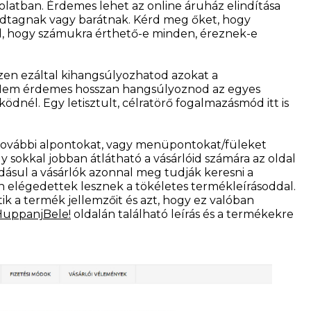
olatban. Érdemes lehet az online áruház elindítása
dtagnak vagy barátnak. Kérd meg őket, hogy
d, hogy számukra érthető-e minden, éreznek-e
szen ezáltal kihangsúlyozhatod azokat a
 Nem érdemes hosszan hangsúlyoznod az egyes
ödnél. Egy letisztult, célratörő fogalmazásmód itt is
 további alpontokat, vagy menüpontokat/füleket
y sokkal jobban átlátható a vásárlóid számára az oldal
adásul a vásárlók azonnal meg tudják keresni a
n elégedettek lesznek a tökéletes termékleírásoddal.
a termék jellemzőit és azt, hogy ez valóban
HuppanjBele!
oldalán található leírás és a termékekre