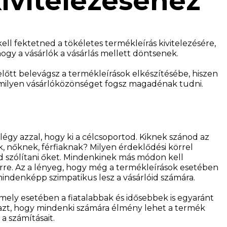
ivitelezéséhez
l fektetned a tökéletes termékleírás kivitelezésére,
ogy a vásárlók a vásárlás mellett döntsenek.
tt belevágsz a termékleírások elkészítésébe, hiszen
ilyen vásárlóközönséget fogsz magadénak tudni.
légy azzal, hogy ki a célcsoportod. Kiknek szánod az
 nőknek, férfiaknak? Milyen érdeklődési körrel
 szólítani őket. Mindenkinek más módon kell
 erre. Az a lényeg, hogy még a termékleírások esetében
mindenképp szimpatikus lesz a vásárlóid számára.
ely esetében a fiatalabbak és idősebbek is egyaránt
azt, hogy mindenki számára élmény lehet a termék
a számításait.