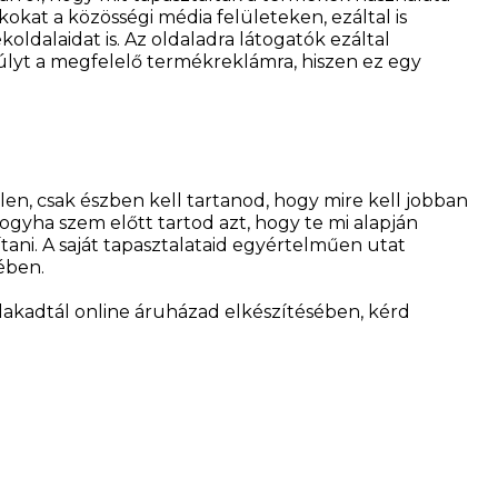
okat a közösségi média felületeken, ezáltal is
ldalaidat is. Az oldaladra látogatók ezáltal
lyt a megfelelő termékreklámra, hiszen ez egy
len, csak észben kell tartanod, hogy mire kell jobban
ogyha szem előtt tartod azt, hogy te mi alapján
ani. A saját tapasztalataid egyértelműen utat
ében.
akadtál online áruházad elkészítésében, kérd