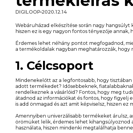
termékleírás k
DIGILOOP
2020.12.14
Webáruházad elkészítése során nagy hangsúlyt kel
hiszen ez is egy nagyon fontos tényezője annak, h
Érdemes lehet néhány pontot megfogadnod, mielő
a termékoldalak nagyban meghatározzák, hogy m
1. Célcsoport
Mindenekelőtt az a legfontosabb, hogy tisztában 
adott termékedet? Idősebbeknek, fiatalabbaknak,
rendelkeznek a vásárlóid? Fontos, hogy meg tudd
átadnod az információkat és fontos, hogy figyelj
is add önmagad és azt amit képviselsz, hiszen ez 
Amennyiben univerzálisabb termékeket árulsz, am
örömüket lelik, érdemes lehet kihangsúlyoznod 
használata, hiszen mindenki megtalálhatja benne 