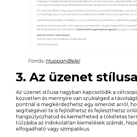
Forrás:
HuppanjBele!
3. Az üzenet stílus
Az üzenet stílusa nagyban kapcsolódik a célcsop
közvetlen és mennyire van szükséged a távolságt
pontnál is megkérdezhetsz egy ismerőst arról, hog
segítségével te is fejlődhetsz és fejleszthetsz o
hangsúlyozhatod és kiemelheted a tökéletes termék
túlzásba az indokolatlan kiemelések számát, hisz
elfogadható vagy szimpatikus.