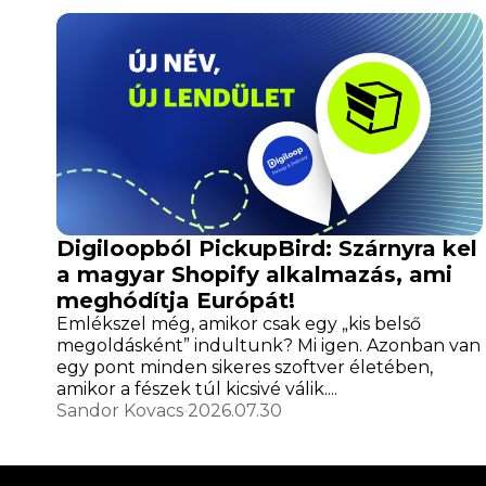
Digiloopból PickupBird: Szárnyra kel
a magyar Shopify alkalmazás, ami
meghódítja Európát!
Emlékszel még, amikor csak egy „kis belső
megoldásként” indultunk? Mi igen. Azonban van
egy pont minden sikeres szoftver életében,
amikor a fészek túl kicsivé válik....
Sandor Kovacs
2026.07.30