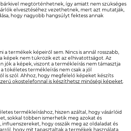
sok bárkivel megtörténhetnek, így amiatt nem szükséges
sárlók elvesztéséhez vezethetnek, mert azt mutatják,
dása, hogy nagyobb hangsúlyt fektess annak
 a termékek képeiről sem. Nincs is annál rosszabb,
a képek nem tükrözik ezt az elhivatottságot. Az
 jók a képek, viszont a termékleírás nem támasztja
a tökéletes termékleírás nem csak a jól
 is szól. Ahhoz, hogy megfelelő képeket készíts
zerű okostelefonnal is készíthetsz minőségi képeket
.
etes termékleíráshoz, hiszen azáltal, hogy vásárlóid
et, sokkal többen ismerhetik meg azokat és
, influenszereket, hogy osszák meg az oldaladat és
arról, hogy mit tapasztaltak a termékek használata