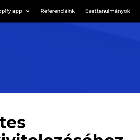
pify app
Referenciáink
Esettanulmányok
etes