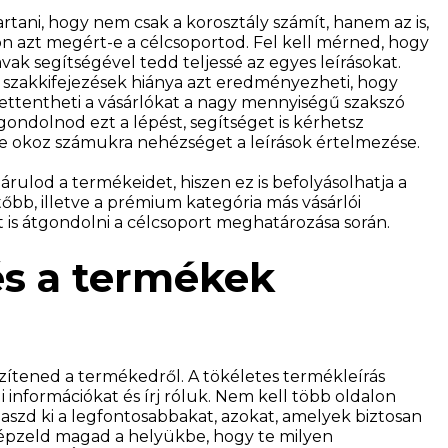
rtani, hogy nem csak a korosztály számít, hanem az is,
on azt megért-e a célcsoportod. Fel kell mérned, hogy
vak segítségével tedd teljessé az egyes leírásokat.
a szakkifejezések hiánya azt eredményezheti, hogy
 rettentheti a vásárlókat a nagy mennyiségű szakszó
ondolnod ezt a lépést, segítséget is kérhetsz
e okoz számukra nehézséget a leírások értelmezése.
árulod a termékeidet, hiszen ez is befolyásolhatja a
bb, illetve a prémium kategória más vásárlói
is átgondolni a célcsoport meghatározása során.
és a termékek
szítened a termékedről. A tökéletes termékleírás
információkat és írj róluk. Nem kell több oldalon
laszd ki a legfontosabbakat, azokat, amelyek biztosan
képzeld magad a helyükbe, hogy te milyen