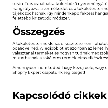
során. Te is csinálhatsz különböző nyereményjáték
hangsúlyozva a termékeidet és a tökéletes terméko
tájékozódhatnak, így mindenképp fektess hangsú
felettébb kifizetődő módszer.
Összegzés
A tökéletes termékleírás elkészítése nem lehetet
odafigyelned. A legjobb ötlet azonban az lehet, h
választanál terméket és hogyan tudnak megszólít
mutathatnak a tökéletes termékleírás elkészítés
Amennyiben nem tudod, hogy kezdj bele, vagy el
Shopify Expert csapatunk segítségét
!
Kapcsolódó cikkek