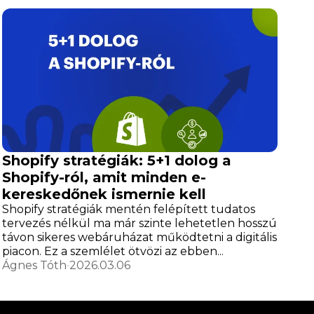
Shopify stratégiák: 5+1 dolog a
Shopify-ról, amit minden e-
kereskedőnek ismernie kell
Shopify stratégiák mentén felépített tudatos
tervezés nélkül ma már szinte lehetetlen hosszú
távon sikeres webáruházat működtetni a digitális
piacon. Ez a szemlélet ötvözi az ebben...
Ágnes Tóth
2026.03.06