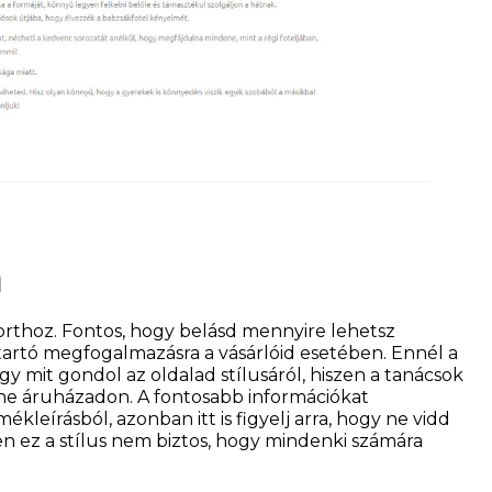
a
orthoz. Fontos, hogy belásd mennyire lehetsz
artó megfogalmazásra a vásárlóid esetében. Ennél a
y mit gondol az oldalad stílusáról, hiszen a tanácsok
nline áruházadon. A fontosabb információkat
leírásból, azonban itt is figyelj arra, hogy ne vidd
en ez a stílus nem biztos, hogy mindenki számára