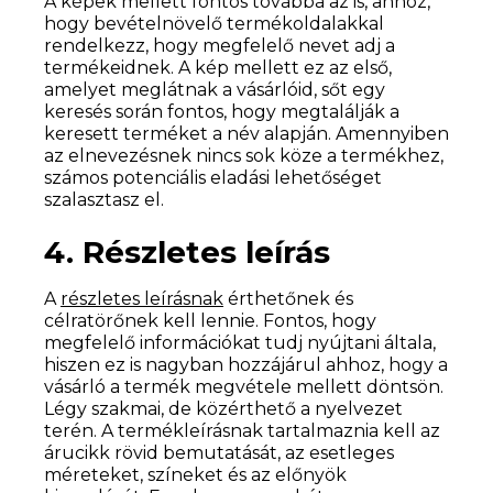
A képek mellett fontos továbbá az is, ahhoz,
hogy bevételnövelő termékoldalakkal
rendelkezz, hogy megfelelő nevet adj a
termékeidnek. A kép mellett ez az első,
amelyet meglátnak a vásárlóid, sőt egy
keresés során fontos, hogy megtalálják a
keresett terméket a név alapján. Amennyiben
az elnevezésnek nincs sok köze a termékhez,
számos potenciális eladási lehetőséget
szalasztasz el.
4. Részletes leírás
A
részletes leírásnak
érthetőnek és
célratörőnek kell lennie. Fontos, hogy
megfelelő információkat tudj nyújtani általa,
hiszen ez is nagyban hozzájárul ahhoz, hogy a
vásárló a termék megvétele mellett döntsön.
Légy szakmai, de közérthető a nyelvezet
terén. A termékleírásnak tartalmaznia kell az
árucikk rövid bemutatását, az esetleges
méreteket, színeket és az előnyök