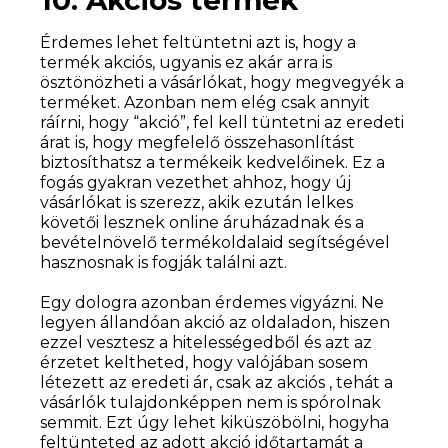
Érdemes lehet feltüntetni azt is, hogy a
termék akciós, ugyanis ez akár arra is
ösztönözheti a vásárlókat, hogy megvegyék a
terméket. Azonban nem elég csak annyit
ráírni, hogy “akció”, fel kell tüntetni az eredeti
árat is, hogy megfelelő összehasonlítást
biztosíthatsz a termékeik kedvelőinek. Ez a
fogás gyakran vezethet ahhoz, hogy új
vásárlókat is szerezz, akik ezután lelkes
követői lesznek online áruházadnak és a
bevételnövelő termékoldalaid segítségével
hasznosnak is fogják találni azt.
Egy dologra azonban érdemes vigyázni. Ne
legyen állandóan akció az oldaladon, hiszen
ezzel vesztesz a hitelességedből és azt az
érzetet keltheted, hogy valójában sosem
létezett az eredeti ár, csak az akciós , tehát a
vásárlók tulajdonképpen nem is spórolnak
semmit. Ezt úgy lehet kiküszöbölni, hogyha
feltünteted az adott akció időtartamát a