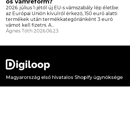
os vámreform?
2026. július 1-jétől új EU-s vámszabály lép életbe:
az Európai Unión kívülről érkező, 150 euró alatti
termékek után termékkategóriánként 3 euró
vámot kell fizetni. A...
Ágnes Tóth
2026.06.23
Magyarország első hivatalos Shopify ügynöksége
Shopify
Csomagpont
Digiloop
app