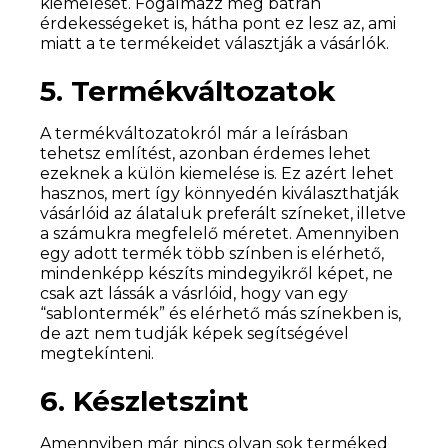
kiemelését. Fogalmazz meg bátran
érdekességeket is, hátha pont ez lesz az, ami
miatt a te termékeidet választják a vásárlók.
5. Termékváltozatok
A termékváltozatokról már a leírásban
tehetsz említést, azonban érdemes lehet
ezeknek a külön kiemelése is. Ez azért lehet
hasznos, mert így könnyedén kiválaszthatják
vásárlóid az álataluk preferált színeket, illetve
a számukra megfelelő méretet. Amennyiben
egy adott termék több színben is elérhető,
mindenképp készíts mindegyikről képet, ne
csak azt lássák a vásrlóid, hogy van egy
“sablontermék” és elérhető más színekben is,
de azt nem tudják képek segítségével
megtekínteni.
6. Készletszint
Amennyiben már nincs olyan sok terméked