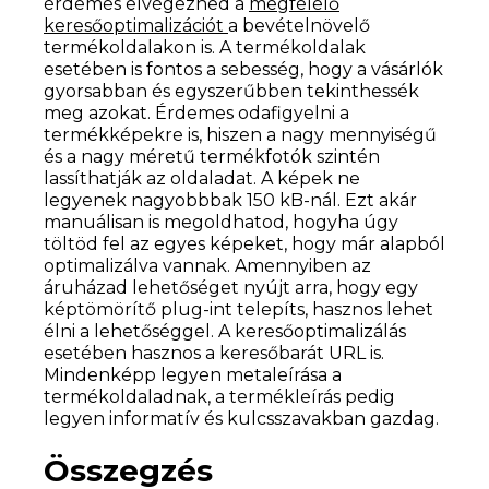
érdemes elvégezned a
megfelelő
keresőoptimalizációt
a bevételnövelő
termékoldalakon is. A termékoldalak
esetében is fontos a sebesség, hogy a vásárlók
gyorsabban és egyszerűbben tekinthessék
meg azokat. Érdemes odafigyelni a
termékképekre is, hiszen a nagy mennyiségű
és a nagy méretű termékfotók szintén
lassíthatják az oldaladat. A képek ne
legyenek nagyobbbak 150 kB-nál. Ezt akár
manuálisan is megoldhatod, hogyha úgy
töltöd fel az egyes képeket, hogy már alapból
optimalizálva vannak. Amennyiben az
áruházad lehetőséget nyújt arra, hogy egy
képtömörítő plug-int telepíts, hasznos lehet
élni a lehetőséggel. A keresőoptimalizálás
esetében hasznos a keresőbarát URL is.
Mindenképp legyen metaleírása a
termékoldaladnak, a termékleírás pedig
legyen informatív és kulcsszavakban gazdag.
Összegzés