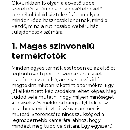
Cikkünkben 15 olyan alapvető tippel
szeretnénk támogatni a bevételnövelő
termékoldalaid kivitelezését, amelyek
mindenképp hasznosak lehetnek, mind a
kezdő, mind a rutinosabb webáruház
tulajdonosok számára.
1. Magas színvonalú
termékfotók
Minden egyes termék esetében ez az első és
legfontosabb pont, hiszen az árucikkek
esetében ez az első, amelyet a vásárló
megtekint miután rákattint a termékre. Egy
jól elkészített kép csodákra lehet képes. Meg
tudod vele mutatni, hogy milyen minőséget
képviselsz és mekkora hangsúlyt fektetsz
arra, hogy mindezt látványosan meg is
mutasd. Szerencsére nincs szükséged a
legmodernebb kamerára, ahhoz, hogy
mindezt meg tudd valósítani.
Egy egyszerű