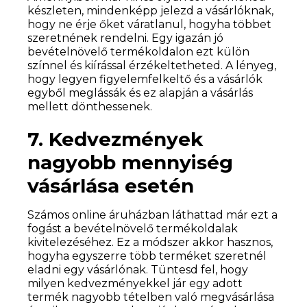
készleten, mindenképp jelezd a vásárlóknak,
hogy ne érje őket váratlanul, hogyha többet
szeretnének rendelni. Egy igazán jó
bevételnövelő termékoldalon ezt külön
színnel és kiírással érzékeltetheted. A lényeg,
hogy legyen figyelemfelkeltő és a vásárlók
egyből meglássák és ez alapján a vásárlás
mellett dönthessenek.
7. Kedvezmények
nagyobb mennyiség
vásárlása esetén
Számos online áruházban láthattad már ezt a
fogást a bevételnövelő termékoldalak
kivitelezéséhez. Ez a módszer akkor hasznos,
hogyha egyszerre több terméket szeretnél
eladni egy vásárlónak. Tüntesd fel, hogy
milyen kedvezményekkel jár egy adott
termék nagyobb tételben való megvásárlása