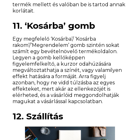
termék mellett és valóban be is tartod annak
korlátait.
11. ‘Kosárba’ gomb
Egy megfelelő ‘Kosárba’/ ‘Kosárba
rakom’/’Megrendelem’ gomb szintén sokat
számít egy bevételnövelő termékoldalon.
Legyen a gomb kellőképpen
figyelemfelkeltő, a kurzor odahúzására
megváltoztathatja a színét, vagy valamilyen
effekt hatására a formáját. Arra figyelj
azonban, hogy ne vidd túlzásba az egyes
effekteket, mert akár az ellenkezőjét is
elérheted, és a vásárlóid meggondolhatják
magukat a vásárlással kapcsolatban.
12. Szállítás