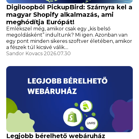
Digiloopból PickupBird: Szárnyra kel a
magyar Shopify alkalmazás, ami
meghódítja Európát!
Emlékszel még, amikor csak egy „kis belső
megoldásként” indultunk? Mi igen. Azonban van
egy pont minden sikeres szoftver életében, amikor
a fészek túl kicsivé válik....
Sandor Kovacs
2026.07.30
Legjobb bérelhető webáruház