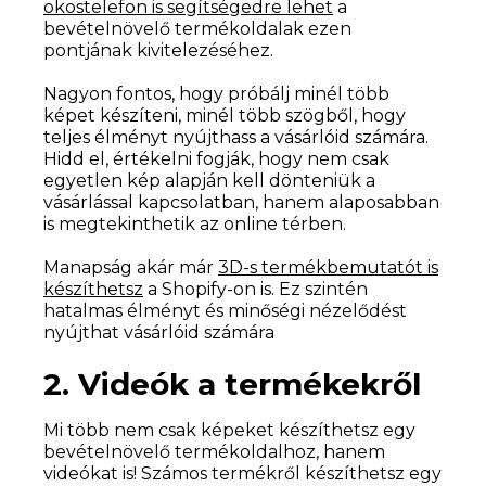
okostelefon is segítségedre lehet
a
bevételnövelő termékoldalak ezen
pontjának kivitelezéséhez.
Nagyon fontos, hogy próbálj minél több
képet készíteni, minél több szögből, hogy
teljes élményt nyújthass a vásárlóid számára.
Hidd el, értékelni fogják, hogy nem csak
egyetlen kép alapján kell dönteniük a
vásárlással kapcsolatban, hanem alaposabban
is megtekinthetik az online térben.
Manapság akár már
3D-s termékbemutatót is
készíthetsz
a Shopify-on is. Ez szintén
hatalmas élményt és minőségi nézelődést
nyújthat vásárlóid számára
2. Videók a termékekről
Mi több nem csak képeket készíthetsz egy
bevételnövelő termékoldalhoz, hanem
videókat is! Számos termékről készíthetsz egy