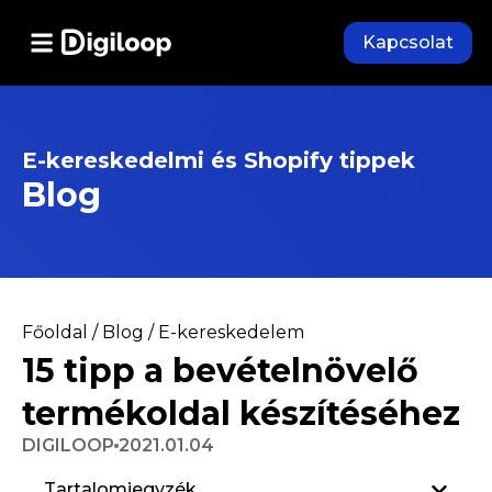
Kapcsolat
E-kereskedelmi és Shopify tippek
Blog
Főoldal
/
Blog
/
E-kereskedelem
15 tipp a bevételnövelő
termékoldal készítéséhez
DIGILOOP
2021.01.04
Tartalomjegyzék