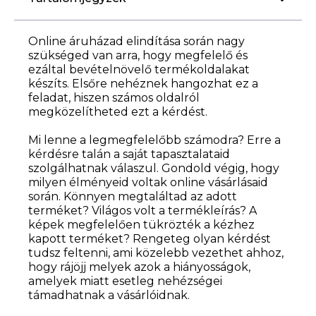
Online áruházad elindítása során nagy
szükséged van arra, hogy megfelelő és
ezáltal bevételnövelő termékoldalakat
készíts. Elsőre nehéznek hangozhat ez a
feladat, hiszen számos oldalról
megközelítheted ezt a kérdést.
Mi lenne a legmegfelelőbb számodra? Erre a
kérdésre talán a saját tapasztalataid
szolgálhatnak válaszul. Gondold végig, hogy
milyen élményeid voltak online vásárlásaid
során. Könnyen megtaláltad az adott
terméket? Világos volt a termékleírás? A
képek megfelelően tükrözték a kézhez
kapott terméket? Rengeteg olyan kérdést
tudsz feltenni, ami közelebb vezethet ahhoz,
hogy rájöjj melyek azok a hiányosságok,
amelyek miatt esetleg nehézségei
támadhatnak a vásárlóidnak.