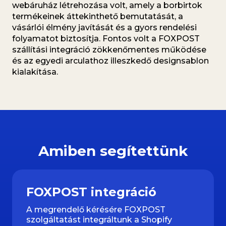
webáruház létrehozása volt, amely a borbirtok
termékeinek áttekinthető bemutatását, a
vásárlói élmény javítását és a gyors rendelési
folyamatot biztosítja. Fontos volt a FOXPOST
szállítási integráció zökkenőmentes működése
és az egyedi arculathoz illeszkedő designsablon
kialakítása.
Amiben segítettünk
FOXPOST integráció
A megrendelő kérésére FOXPOST
szolgáltatást integráltunk a Shopify