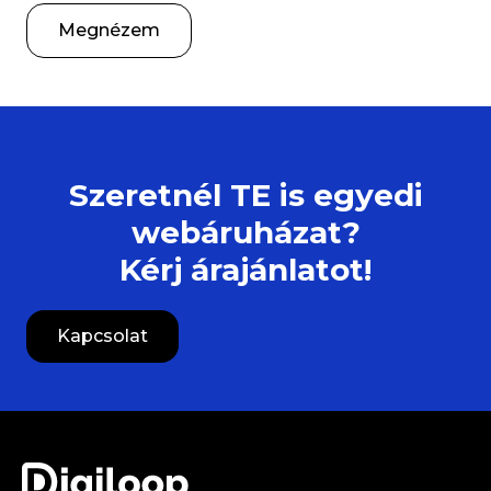
Megnézem
Szeretnél TE is egyedi
webáruházat?
Kérj árajánlatot!
Kapcsolat