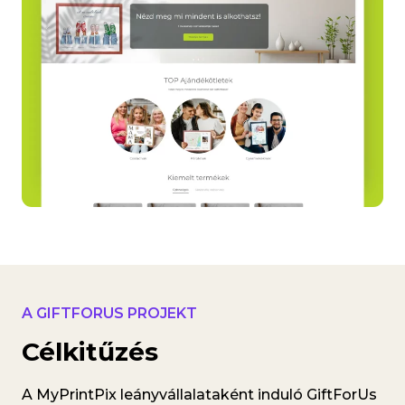
A GIFTFORUS PROJEKT
Célkitűzés
A MyPrintPix leányvállalataként induló GiftForUs