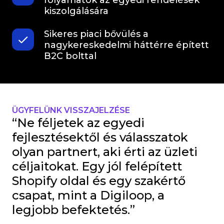
folyamatok az egyedi rendelések
kiszolgálására
Sikeres piaci bővülés a
nagykereskedelmi háttérre épített
B2C bolttal
ÜGYFELÜNK VISSZAJELZÉSE
“Ne féljetek az egyedi
fejlesztésektől és válasszatok
olyan partnert, aki érti az üzleti
céljaitokat. Egy jól felépített
Shopify oldal és egy szakértő
csapat, mint a Digiloop, a
legjobb befektetés.”