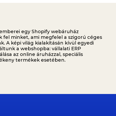
emberei egy Shopify webáruház
k fel minket, ami megfelel a szigorú céges
k. A képi világ kialakításán kívül egyedi
ráltunk a webshopba: vállalati ERP
lása az online áruházzal, speciális
rékeny termékek esetében.