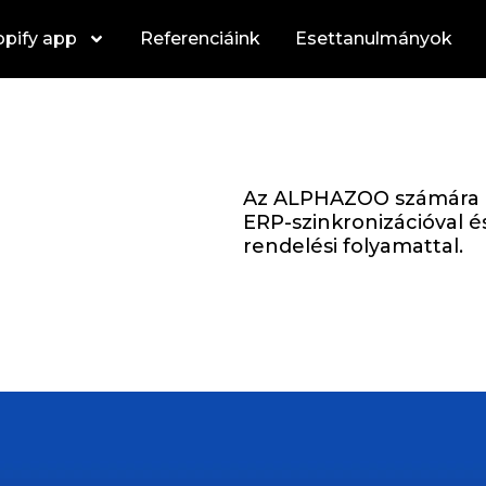
pify app
Referenciáink
Esettanulmányok
Az ALPHAZOO számára ar
ERP-szinkronizációval é
rendelési folyamattal.