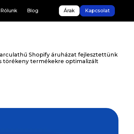
Rólunk
Blog
Árak
Kapcsolat
culathű Shopify áruházat fejlesztettünk
s törékeny termékekre optimalizált