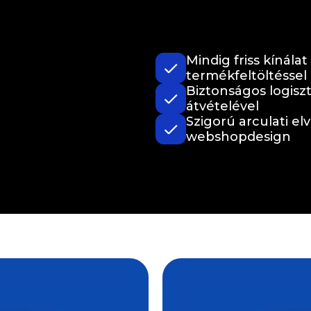
Mindig friss kínála
termékfeltöltéssel
Biztonságos logiszt
átvételével
Szigorú arculati e
webshopdesign