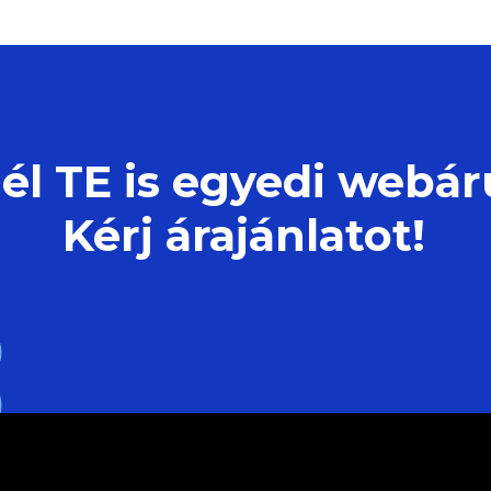
él TE is egyedi webá
Kérj árajánlatot!