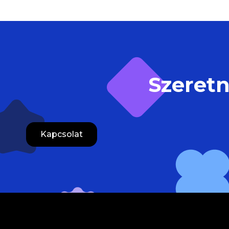
Szeretn
Kapcsolat