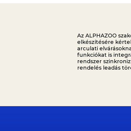
Az ALPHAZOO szak
elkészítésére kérte
arculati elvárásokna
funkciókat is integ
rendszer szinkronizá
rendelés leadás tö